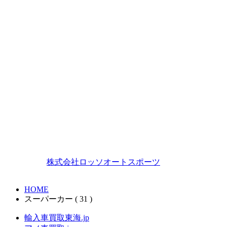
〒462-0825
愛知県名古屋市北区大曽根2丁目8-54
【買取本社】
TEL.052-982-6311（代） FAX.052-981-3123
【春日井ガレージ】
TEL.0568-41-8889 FAX.0568-41-8899
【K.G.BASE】
TEL.0568-29-9929 FAX.0568-29-9928
Copyright ©
株式会社ロッソオートスポーツ
All Rights
Reserved.
HOME
スーパーカー ( 31 )
輸入車買取東海.jp