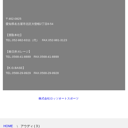
〒462-0825
愛知県名古屋市北区大曽根2丁目8-54
【買取本社】
TEL.052-982-6311（代） FAX.052-981-3123
【春日井ガレージ】
TEL.0568-41-8889 FAX.0568-41-8899
【K.G.BASE】
TEL.0568-29-9929 FAX.0568-29-9928
Copyright ©
株式会社ロッソオートスポーツ
All Rights Reserved.
HOME
アウディ ( 3 )