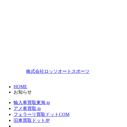
愛知県名古屋市北区大曽根2丁目8-54
【買取本社】
TEL.052-982-6311（代） FAX.052-981-3123
【春日井ガレージ】
TEL.0568-41-8889 FAX.0568-41-8899
【K.G.BASE】
TEL.0568-29-9929 FAX.0568-29-9928
Copyright ©
株式会社ロッソオートスポーツ
All Rights
Reserved.
HOME
お知らせ
輸入車買取東海.jp
アメ車買取.jp
フェラーリ買取ドットCOM
旧車買取ドットJP