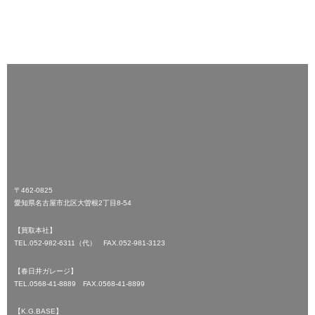
〒462-0825
愛知県名古屋市北区大曽根2丁目8-54
【買取本社】
TEL.052-982-6311（代） FAX.052-981-3123
【春日井ガレージ】
TEL.0568-41-8889 FAX.0568-41-8899
【K.G.BASE】