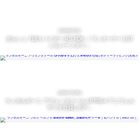
2026年8月3日
ポルシェ 718スパイダー RS PDK ｜ワンオーナー│GT
シルバーメタリ...
2026年7月29日
ランボルギーニ アヴェンタドール LP700-4 アニヴェル
サリオ仕様│ボデ...