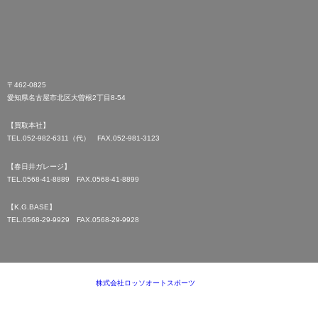
〒462-0825
愛知県名古屋市北区大曽根2丁目8-54
【買取本社】
TEL.052-982-6311（代） FAX.052-981-3123
【春日井ガレージ】
TEL.0568-41-8889 FAX.0568-41-8899
【K.G.BASE】
TEL.0568-29-9929 FAX.0568-29-9928
Copyright ©
株式会社ロッソオートスポーツ
All Rights Reserved.